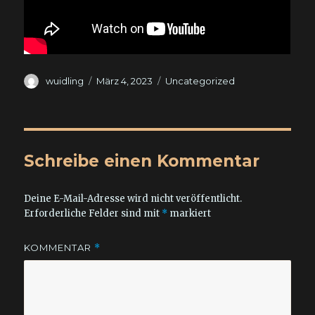
Autor
Veröffentlicht
Kategorien
wuidling
März 4, 2023
Uncategorized
am
Schreibe einen Kommentar
Deine E-Mail-Adresse wird nicht veröffentlicht.
Erforderliche Felder sind mit
*
markiert
KOMMENTAR
*