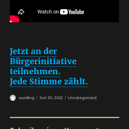
Jetzt an der
Bürgerinitiative
teilnehmen.
Jede Stimme zählt.
Autor
Veröffentlicht
Kategorien
wuidling
Juni 30, 2022
Uncategorized
am