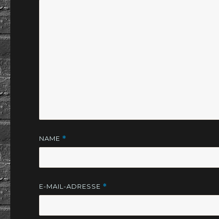
NAME
*
E-MAIL-ADRESSE
*