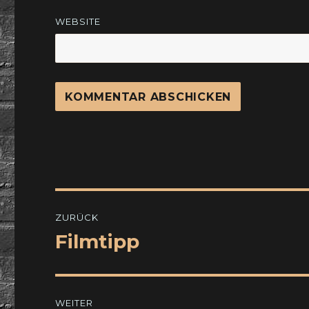
WEBSITE
Beitragsnavigation
ZURÜCK
Filmtipp
Vorheriger
Beitrag:
WEITER