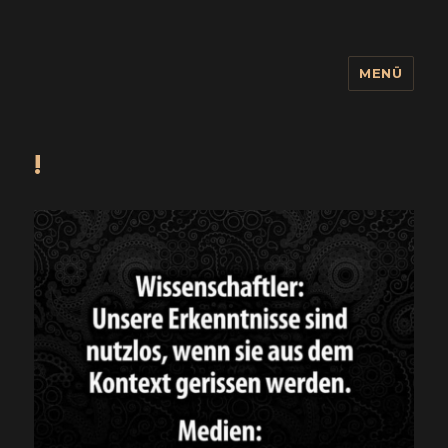
MENÜ
wuidling
!