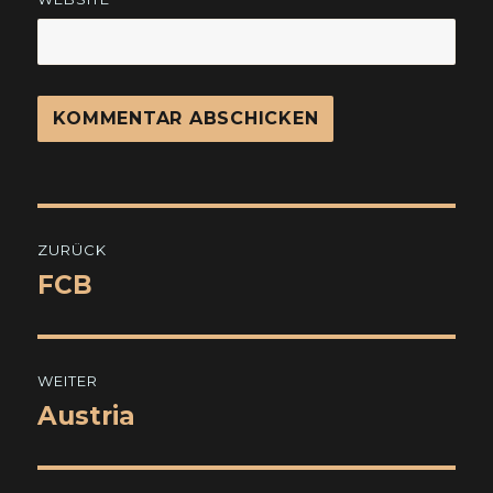
Beitragsnavigation
ZURÜCK
FCB
Vorheriger
Beitrag:
WEITER
Austria
Nächster
Beitrag: