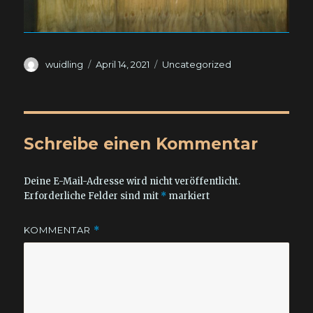
Autor
Veröffentlicht
Kategorien
wuidling
April 14, 2021
Uncategorized
am
Schreibe einen Kommentar
Deine E-Mail-Adresse wird nicht veröffentlicht.
Erforderliche Felder sind mit
*
markiert
KOMMENTAR
*