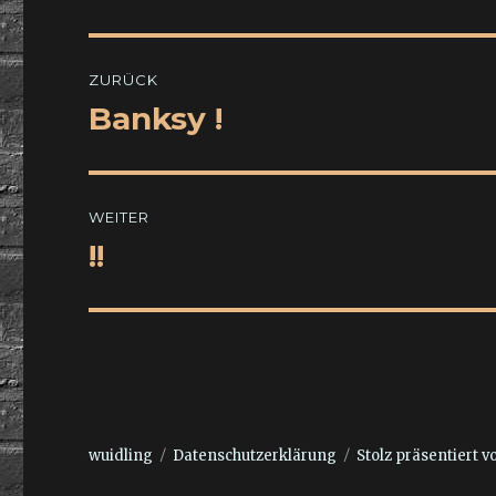
Beitragsnavigation
ZURÜCK
Banksy !
Vorheriger
Beitrag:
WEITER
!!
Nächster
Beitrag:
wuidling
Datenschutzerklärung
Stolz präsentiert 