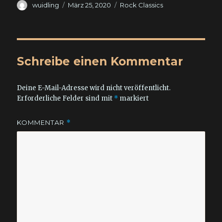
Autor
Veröffentlicht
Kategorien
wuidling
März 25, 2020
Rock Classics
am
Schreibe einen Kommentar
Deine E-Mail-Adresse wird nicht veröffentlicht.
Erforderliche Felder sind mit
*
markiert
KOMMENTAR
*