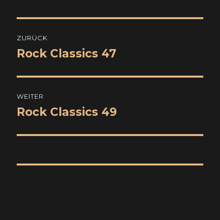
Beitragsnavigation
ZURÜCK
Rock Classics 47
Vorheriger
Beitrag:
WEITER
Rock Classics 49
Nächster
Beitrag: