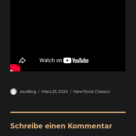
Autor
Veröffentlicht
Kategorien
wuidling
März 25, 2020
New Rock Classics
am
Schreibe einen Kommentar