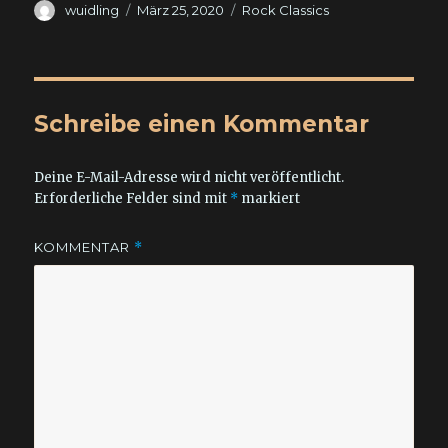
Autor
Veröffentlicht
Kategorien
wuidling
März 25, 2020
Rock Classics
am
Schreibe einen Kommentar
Deine E-Mail-Adresse wird nicht veröffentlicht.
Erforderliche Felder sind mit
*
markiert
KOMMENTAR
*