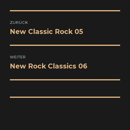
Beitragsnavigation
ZURÜCK
New Classic Rock 05
Vorheriger
Beitrag:
WEITER
New Rock Classics 06
Nächster
Beitrag: