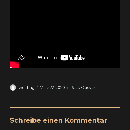
Autor
Veröffentlicht
Kategorien
wuidling
März 22, 2020
Rock Classics
am
Schreibe einen Kommentar