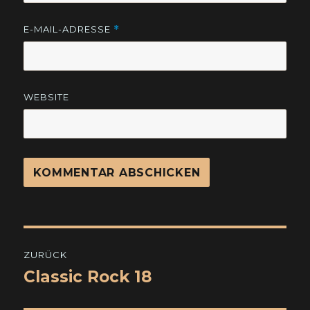
E-MAIL-ADRESSE
*
WEBSITE
Beitragsnavigation
ZURÜCK
Classic Rock 18
Vorheriger
Beitrag: