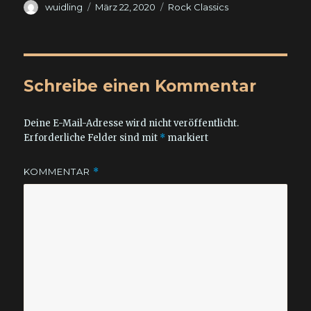
Autor
Veröffentlicht
Kategorien
wuidling
März 22, 2020
Rock Classics
am
Schreibe einen Kommentar
Deine E-Mail-Adresse wird nicht veröffentlicht.
Erforderliche Felder sind mit
*
markiert
KOMMENTAR
*