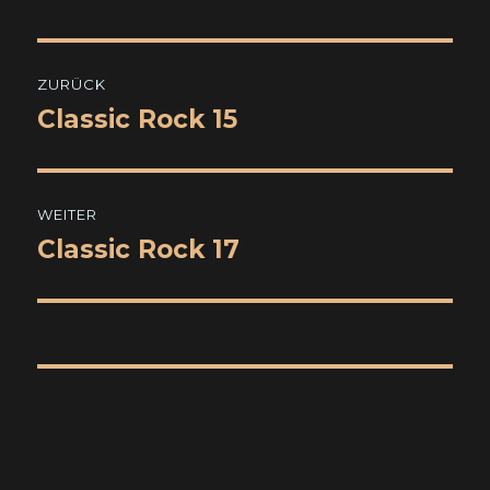
Beitragsnavigation
ZURÜCK
Classic Rock 15
Vorheriger
Beitrag:
WEITER
Classic Rock 17
Nächster
Beitrag: