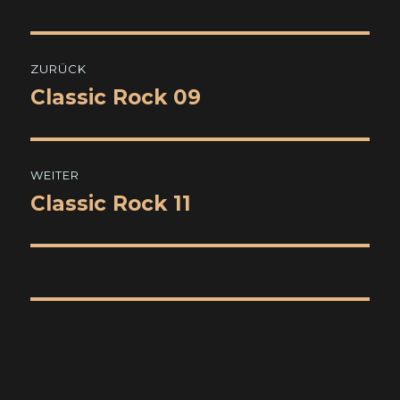
Beitragsnavigation
ZURÜCK
Classic Rock 09
Vorheriger
Beitrag:
WEITER
Classic Rock 11
Nächster
Beitrag: