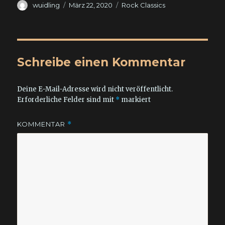
Autor
Veröffentlicht
Kategorien
wuidling
März 22, 2020
Rock Classics
am
Schreibe einen Kommentar
Deine E-Mail-Adresse wird nicht veröffentlicht.
Erforderliche Felder sind mit
*
markiert
KOMMENTAR
*