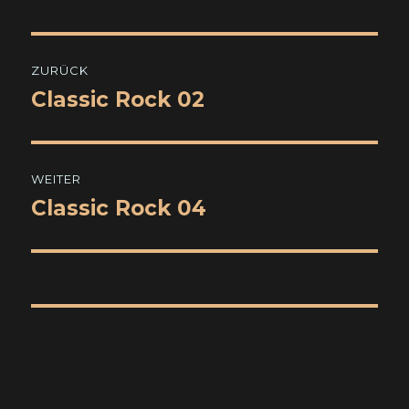
Beitragsnavigation
ZURÜCK
Classic Rock 02
Vorheriger
Beitrag:
WEITER
Classic Rock 04
Nächster
Beitrag: