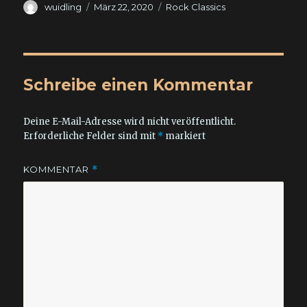
Autor
Veröffentlicht
Kategorien
wuidling
März 22, 2020
Rock Classics
am
Schreibe einen Kommentar
Deine E-Mail-Adresse wird nicht veröffentlicht.
Erforderliche Felder sind mit
*
markiert
KOMMENTAR
*